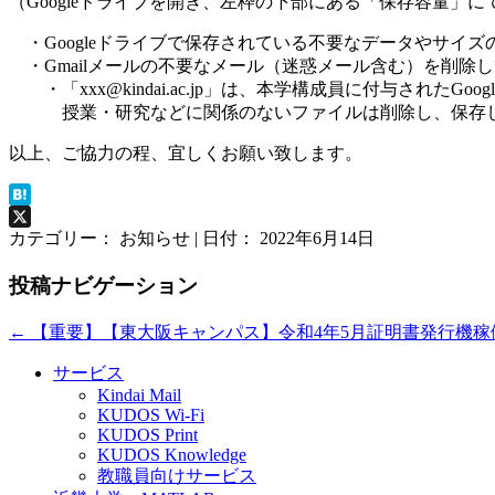
（Googleドライブを開き、左枠の下部にある「保存容量」
・Googleドライブで保存されている不要なデータやサイ
・Gmailメールの不要なメール（迷惑メール含む）を削除
・「xxx@kindai.ac.jp」は、本学構成員に付与されたGoo
授業・研究などに関係のないファイルは削除し、保存し
以上、ご協力の程、宜しくお願い致します。
Hatena
X
カテゴリー： お知らせ | 日付：
2022年6月14日
投稿ナビゲーション
←
【重要】【東大阪キャンパス】令和4年5月証明書発行機稼
サービス
Kindai Mail
KUDOS Wi-Fi
KUDOS Print
KUDOS Knowledge
教職員向けサービス