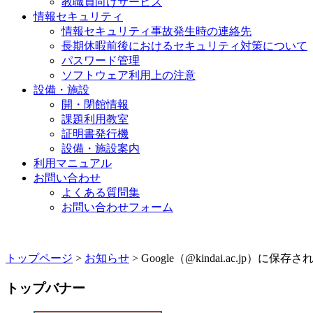
教職員向けサービス
情報セキュリティ
情報セキュリティ事故発生時の連絡先
長期休暇前後におけるセキュリティ対策について
パスワード管理
ソフトウェア利用上の注意
設備・施設
開・閉館情報
課題利用教室
証明書発行機
設備・施設案内
利用マニュアル
お問い合わせ
よくある質問集
お問い合わせフォーム
トップページ
>
お知らせ
> Google（@kindai.ac.jp
トップバナー