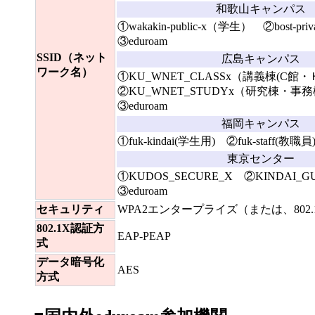
和歌山キャンパス
①wakakin-public-x（学生） ②bost-pr
③eduroam
SSID（ネット
広島キャンパス
ワーク名）
①KU_WNET_CLASSx（講義棟(C館
②KU_WNET_STUDYx（研究棟・事
③eduroam
福岡キャンパス
①fuk-kindai(学生用) ②fuk-staff(教職員
東京センター
①KUDOS_SECURE_X ②KINDAI_G
③eduroam
セキュリティ
WPA2エンタープライズ（または、802.1
802.1X認証方
EAP-PEAP
式
データ暗号化
AES
方式