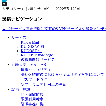
Hatena
X
カテゴリー： お知らせ | 日付：
2020年5月20日
投稿ナビゲーション
←
【サービス停止情報】KUDOS VPNサービスの緊急メン
サービス
Kindai Mail
KUDOS Wi-Fi
KUDOS Print
KUDOS Knowledge
教職員向けサービス
近畿大学 MATLAB
情報セキュリティ
長期休暇前後におけるセキュリティ対策について
パスワード管理
ソフトウェア利用上の注意
設備・施設
開・閉館情報
課題利用教室
証明書発行機