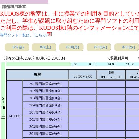
KUDOS棟の教室は、主に授業での利用を目的として
ただし、学生が課題に取り組むために専門ソフトの利
ご利用の際は、KUDOS棟1階のインフォメーションに
専門ソフト一覧は、(こちら)
8/7(金)
8/8(土)
8/10(月)
8/11(火)
8/12(水)
現在の日時: 2026年08月07日 20:05:34
○:課題利用可
8:00
9:00
10:00
11:00
1限
教室
08:30～9:00
09:00～10:30
10:45
201専門演習室(60台)
202専門演習室(60台)
5
203専門演習室(60台)
/
204専門演習室(60台)
16
301専門演習室(60台)
KUDOS
土
302専門演習室(60台)
303専門演習室(60台)
304専門演習室(60台)