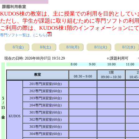
KUDOS棟の教室は、主に授業での利用を目的として
ただし、学生が課題に取り組むために専門ソフトの利
ご利用の際は、KUDOS棟1階のインフォメーションに
専門ソフト一覧は、(こちら)
8/7(金)
8/8(土)
8/10(月)
8/11(火)
8/12(水)
現在の日時: 2026年08月07日 19:51:29
○:課題利用可
8:00
9:00
10:00
11:00
1限
教室
08:30～9:00
09:00～10:30
10:45
201専門演習室(60台)
202専門演習室(60台)
5
203専門演習室(60台)
/
204専門演習室(60台)
15
301専門演習室(60台)
KUDOS
金
302専門演習室(60台)
303専門演習室(60台)
304専門演習室(60台)