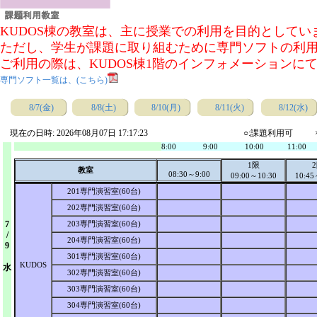
KUDOS棟の教室は、主に授業での利用を目的として
ただし、学生が課題に取り組むために専門ソフトの利
ご利用の際は、KUDOS棟1階のインフォメーションに
専門ソフト一覧は、(こちら)
8/7(金)
8/8(土)
8/10(月)
8/11(火)
8/12(水)
現在の日時: 2026年08月07日 17:17:23
○:課題利用可
8:00
9:00
10:00
11:00
1限
教室
08:30～9:00
09:00～10:30
10:45
201専門演習室(60台)
202専門演習室(60台)
7
203専門演習室(60台)
/
204専門演習室(60台)
9
301専門演習室(60台)
KUDOS
水
302専門演習室(60台)
303専門演習室(60台)
304専門演習室(60台)