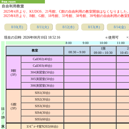
2025年4月より、KUDOS、21号館、C館の自由利用の教室開放はなくなりました
2025年8月より、B館、G館、18号館、33号館、38号館、39号館の自由利用の
8/10(月)
8/11(火)
8/12(水)
8/13(木)
8/14(金)
現在の日時: 2026年08月10日 18:52:16
○:使用可
8:00
9:00
10:00
11:00
1限
教室
08:30～9:00
09:00～10:30
10:45
Call302(40台)
Call303(48台)
B館
304演習室(50台)
(3F)
305演習室(50台)
306演習室(36台)
SIS1(30台)
SIS2(30台)
G館
SIS3(30台)
(3F)
11
SIS4(30台)
/
19
SIS5(60台)
水
ｺﾝﾋﾟｭｰﾀ室N202(66台)